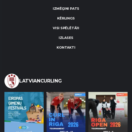
IZMĒĢINI PATS
KĒRLINGS
VISI SPĒLĒTĀJI
IZLASES
KONTAKTI
LATVIANCURLING