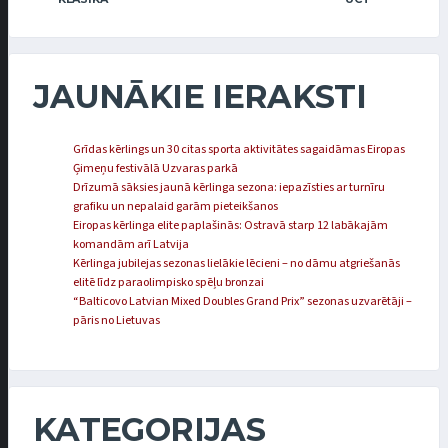
JAUNĀKIE IERAKSTI
Grīdas kērlings un 30 citas sporta aktivitātes sagaidāmas Eiropas
Ģimeņu festivālā Uzvaras parkā
Drīzumā sāksies jaunā kērlinga sezona: iepazīsties ar turnīru
grafiku un nepalaid garām pieteikšanos
Eiropas kērlinga elite paplašinās: Ostravā starp 12 labākajām
komandām arī Latvija
Kērlinga jubilejas sezonas lielākie lēcieni – no dāmu atgriešanās
elitē līdz paraolimpisko spēļu bronzai
“Balticovo Latvian Mixed Doubles Grand Prix” sezonas uzvarētāji –
pāris no Lietuvas
KATEGORIJAS