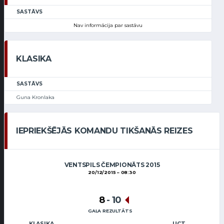
SASTĀVS
Nav informācija par sastāvu
KLASIKA
SASTĀVS
Guna Kronlaka
IEPRIEKŠĒJĀS KOMANDU TIKŠANĀS REIZES
VENTSPILS ČEMPIONĀTS 2015
20/12/2015
08:30
8
-
10
GALA REZULTĀTS
KLASIKA
UCT