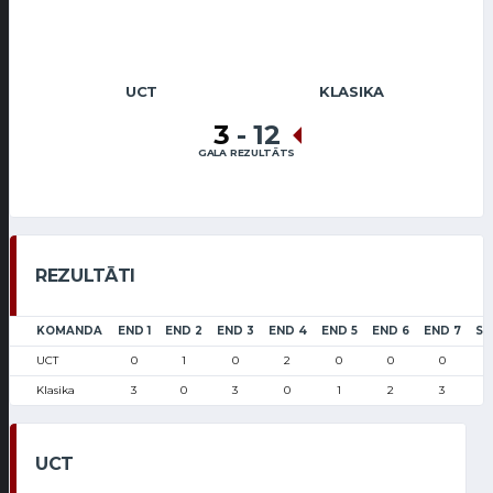
UCT
KLASIKA
3
-
12
GALA REZULTĀTS
REZULTĀTI
KOMANDA
END 1
END 2
END 3
END 4
END 5
END 6
END 7
SC
UCT
0
1
0
2
0
0
0
Klasika
3
0
3
0
1
2
3
UCT