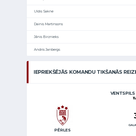
Uldis Sakne
Dainis Martinsons
Jānis Birznieks
Andris Janbergs
IEPRIEKŠĒJĀS KOMANDU TIKŠANĀS REIZ
VENTSPILS
15
GALA
PĒRLES