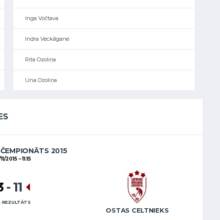
Inga Vočtava
Indra Veckāgane
Rita Ozoliņa
Una Ozoliņa
ES
 ČEMPIONĀTS 2015
/11/2015
11:15
3
-
11
 REZULTĀTS
OSTAS CELTNIEKS