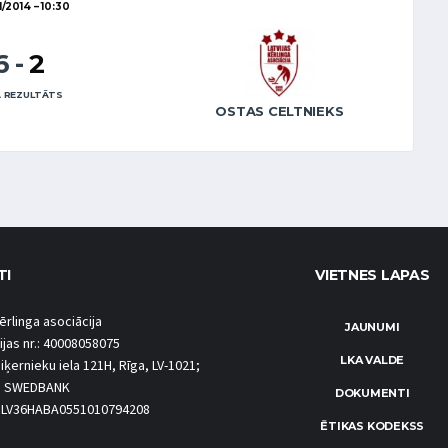
11/2014
10:30
6
-
2
 REZULTĀTS
OSTAS CELTNIEKS
TI
VIETNES LAPAS
ērlinga asociācija
JAUNUMI
ijas nr.: 40008058075
LKA VALDE
iķernieku iela 121H, Rīga, LV-1021;
S SWEDBANK
DOKUMENTI
.: LV36HABA0551010794208
ĒTIKAS KODEKSS