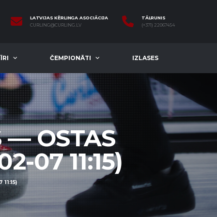
LATVIJAS KĒRLINGA ASOCIĀCIJA
TĀLRUNIS
CURLING@CURLING.LV
(+371) 22067454
ĪRI
ČEMPIONĀTI
IZLASES
S — OSTAS
2-07 11:15)
11:15)