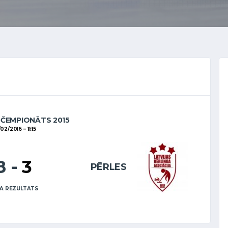
 ČEMPIONĀTS 2015
/02/2016
11:15
8
-
3
PĒRLES
A REZULTĀTS