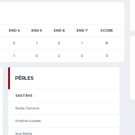
END 4
END 5
END 6
END 7
SCORE
0
1
0
1
8
1
0
2
0
3
PĒRLES
SASTĀVS
Baiba Čamane
Kristīne Austere
Ieva Berka