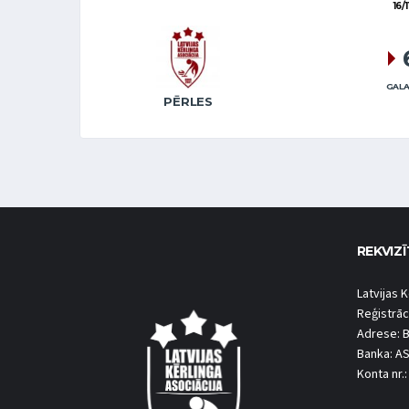
16/
GALA
PĒRLES
REKVIZĪ
Latvijas K
Reģistrāc
Adrese: B
Banka: A
Konta nr