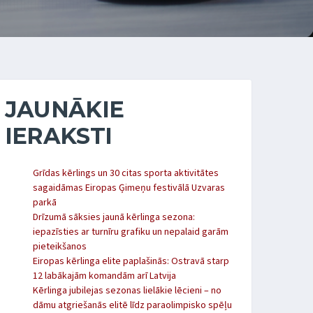
JAUNĀKIE
IERAKSTI
Grīdas kērlings un 30 citas sporta aktivitātes
sagaidāmas Eiropas Ģimeņu festivālā Uzvaras
parkā
Drīzumā sāksies jaunā kērlinga sezona:
iepazīsties ar turnīru grafiku un nepalaid garām
pieteikšanos
Eiropas kērlinga elite paplašinās: Ostravā starp
12 labākajām komandām arī Latvija
Kērlinga jubilejas sezonas lielākie lēcieni – no
dāmu atgriešanās elitē līdz paraolimpisko spēļu