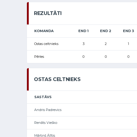
REZULTĀTI
KOMANDA
END 1
END 2
END 3
Ostas celtnieks
3
2
1
Pērles
0
0
0
OSTAS CELTNIEKS
SASTĀVS
Andris Padrevics
Renāts Vieško
Mārtiņš Ālītis