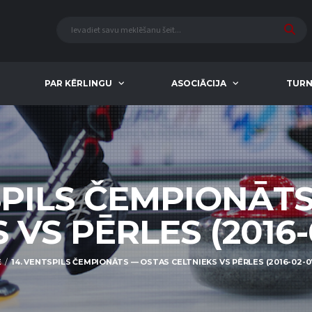
PAR KĒRLINGU
ASOCIĀCIJA
TURN
SPILS ČEMPIONĀT
VS PĒRLES (2016-0
E
14. VENTSPILS ČEMPIONĀTS — OSTAS CELTNIEKS VS PĒRLES (2016-02-07 