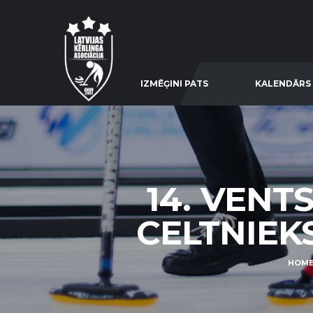
IZMĒĢINI PATS
KALENDĀRS
14. VENT
CELTNIEKS 
HOM