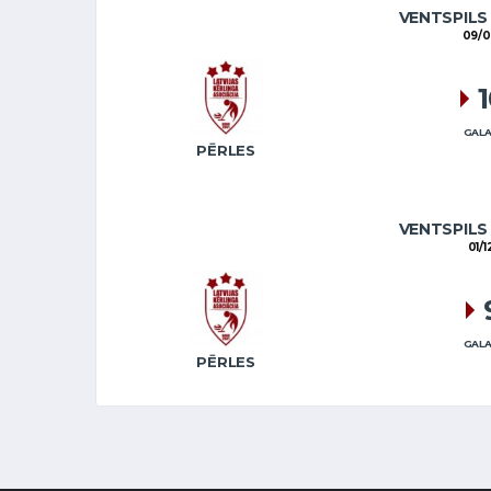
VENTSPILS
09/0
GALA
PĒRLES
VENTSPILS
01/1
GALA
PĒRLES