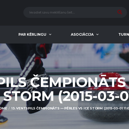
PAR KĒRLINGU
ASOCIĀCIJA
TURN
SPILS ČEMPIONĀTS
 STORM (2015-03-01
OME
13. VENTSPILS ČEMPIONĀTS — PĒRLES VS ICE STORM (2015-03-01 11:0