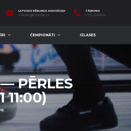
LATVIJAS KĒRLINGA ASOCIĀCIJA
TĀLRUNIS
CURLING@CURLING.LV
(+371) 22067454
ĪRI
ČEMPIONĀTI
IZLASES
 — PĒRLES
 11:00)
0)