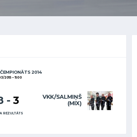
 ČEMPIONĀTS 2014
03/2015
11:00
VKK/SALMIŅŠ
8
-
3
(MIX)
A REZULTĀTS