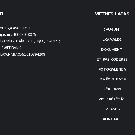
TI
VIETNES LAPAS
ērlinga asociācija
JAUNUMI
ijas nr.: 40008058075
LKA VALDE
iķernieku iela 121H, Rīga, LV-1021;
S SWEDBANK
DOKUMENTI
.: LV36HABA0551010794208
ĒTIKAS KODEKSS
FOTOGALERIJA
IZMĒĢINI PATS
KĒRLINGS
VISI SPĒLĒTĀJI
IZLASES
KONTAKTI