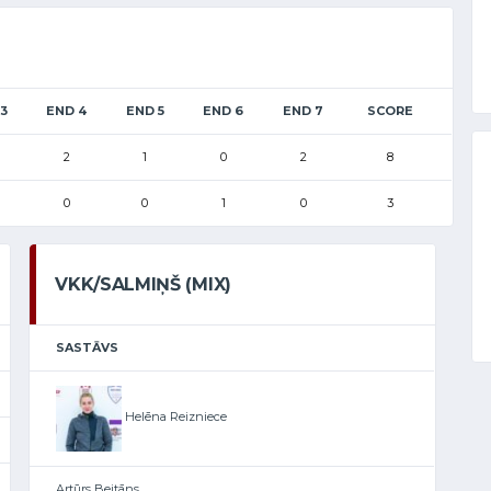
3
END 4
END 5
END 6
END 7
SCORE
2
1
0
2
8
0
0
1
0
3
VKK/SALMIŅŠ (MIX)
SASTĀVS
Helēna Reizniece
Artūrs Beitāns