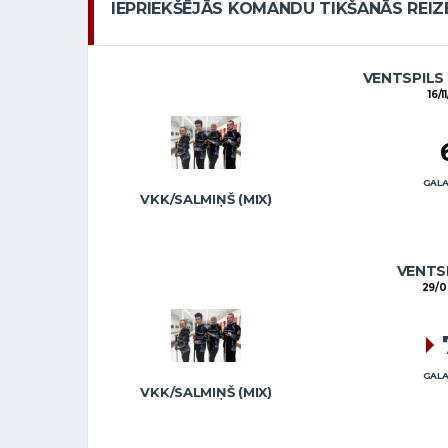
IEPRIEKŠĒJĀS KOMANDU TIKŠANĀS REIZ
VENTSPILS
16/1
GALA
VKK/SALMIŅŠ (MIX)
VENTS
29/0
GALA
VKK/SALMIŅŠ (MIX)