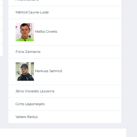
Mārtiņš Caune-Luste
Matīss Cirvelis
Fricis Zalmanis
Markuss Salmiņš
Jānis Visvaldis Lazukins
Gints Lejasmeijers
Valters Berķis