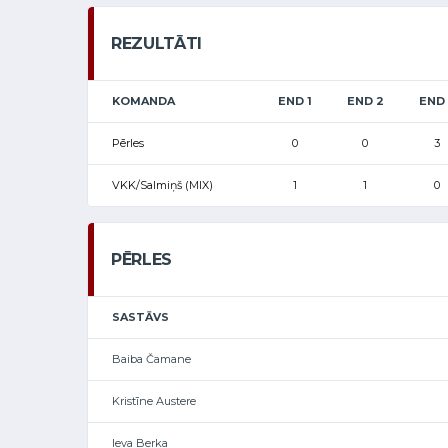
REZULTĀTI
KOMANDA
END 1
END 2
END 
Pērles
0
0
3
VKK/Salmiņš (MIX)
1
1
0
PĒRLES
SASTĀVS
Baiba Čamane
Kristīne Austere
Ieva Berka