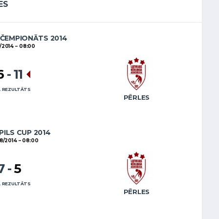
ES
 ČEMPIONĀTS 2014
1/2014
08:00
6
-
11
 REZULTĀTS
PĒRLES
PILS CUP 2014
8/2014
08:00
7
-
5
 REZULTĀTS
PĒRLES