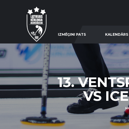
IZMĒĢINI PATS
KALENDĀRS
13. VENT
VS ICE
H