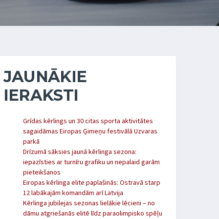
JAUNĀKIE
IERAKSTI
Grīdas kērlings un 30 citas sporta aktivitātes
sagaidāmas Eiropas Ģimeņu festivālā Uzvaras
parkā
Drīzumā sāksies jaunā kērlinga sezona:
iepazīsties ar turnīru grafiku un nepalaid garām
pieteikšanos
Eiropas kērlinga elite paplašinās: Ostravā starp
12 labākajām komandām arī Latvija
Kērlinga jubilejas sezonas lielākie lēcieni – no
dāmu atgriešanās elitē līdz paraolimpisko spēļu