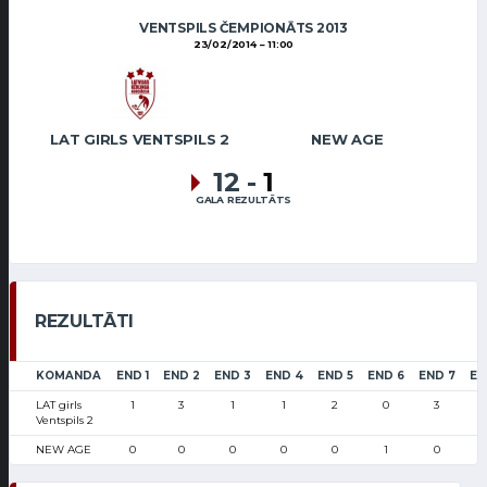
VENTSPILS ČEMPIONĀTS 2013
23/02/2014
11:00
LAT GIRLS VENTSPILS 2
NEW AGE
12
-
1
GALA REZULTĀTS
REZULTĀTI
KOMANDA
END 1
END 2
END 3
END 4
END 5
END 6
END 7
EN
LAT girls
1
3
1
1
2
0
3
Ventspils 2
NEW AGE
0
0
0
0
0
1
0