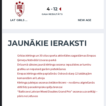
4
-
12
GALA REZULTĀTS
LAT GIRLS VENTSPILS 2
NEW AGE
JAUNĀKIE IERAKSTI
Grīdas kērlings un 30 citas sporta aktivitātes sagaidāmas Eiropas
Ģimeņu festivālā Uzvaras parkā
Drīzumā sāksies jaunā kērlinga sezona: iepazīsties ar turnīru
grafiku un nepalaid garām pieteikšanos
Eiropas kērlinga elite paplašinās: Ostravā starp 12 labākajām
komandām arī Latvija
Kērlinga jubilejas sezonas lielākie lēcieni – no dāmu atgriešanās
elitē līdz paraolimpisko spēļu bronzai
“Balticovo Latvian Mixed Doubles Grand Prix” sezonas uzvarētāji –
pāris no Lietuvas