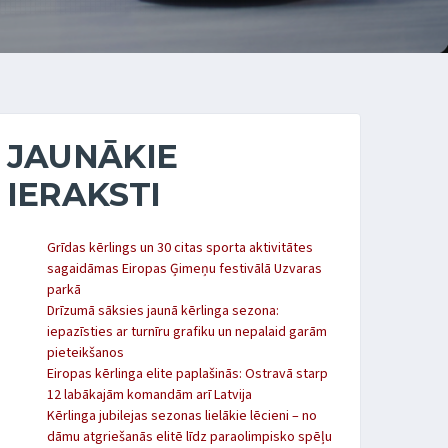
JAUNĀKIE
IERAKSTI
Grīdas kērlings un 30 citas sporta aktivitātes
sagaidāmas Eiropas Ģimeņu festivālā Uzvaras
parkā
Drīzumā sāksies jaunā kērlinga sezona:
iepazīsties ar turnīru grafiku un nepalaid garām
pieteikšanos
Eiropas kērlinga elite paplašinās: Ostravā starp
12 labākajām komandām arī Latvija
Kērlinga jubilejas sezonas lielākie lēcieni – no
dāmu atgriešanās elitē līdz paraolimpisko spēļu