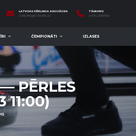
LATVIJAS KĒRLINGA ASOCIĀCIJA
TĀLRUNIS
CURLING@CURLING.LV
(+371) 22067454
ĪRI
ČEMPIONĀTI
IZLASES
 — PĒRLES
 11:00)
00)