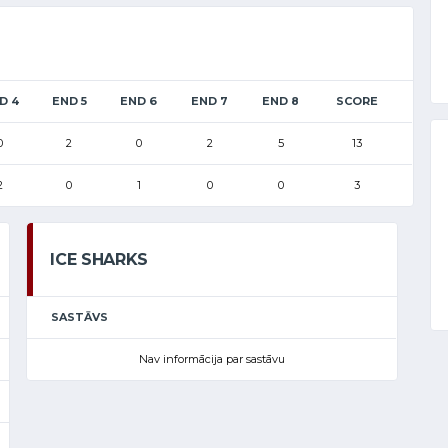
D 4
END 5
END 6
END 7
END 8
SCORE
0
2
0
2
5
13
2
0
1
0
0
3
ICE SHARKS
SASTĀVS
Nav informācija par sastāvu