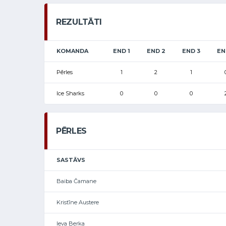
REZULTĀTI
KOMANDA
END 1
END 2
END 3
EN
Pērles
1
2
1
Ice Sharks
0
0
0
PĒRLES
SASTĀVS
Baiba Čamane
Kristīne Austere
Ieva Berka