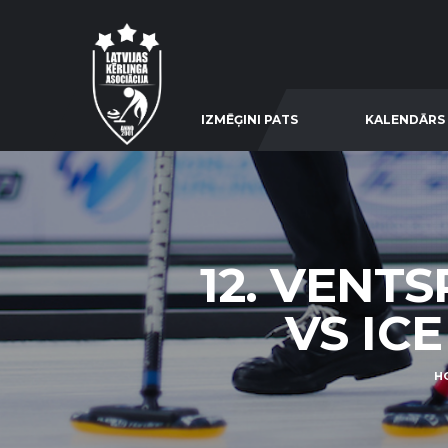
IZMĒĢINI PATS
KALENDĀRS
12. VENT
VS ICE
H