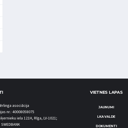
TI
VIETNES LAPAS
ērlinga asociācija
JAUNUMI
ijas nr.: 40008058075
LKA VALDE
iķernieku iela 121H, Rīga, LV-1021;
S SWEDBANK
DOKUMENTI