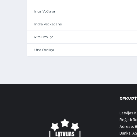
Inga Vočtava
Indra Veckāgane
Rita Ozoliņa
Una Ozoliņa
REKVIZĪ
Latvijas K
Reģistrāc
Adrese: B
Banka: A