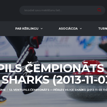
PAR KĒRLINGU
ASOCIĀCIJA
TURN
SPILS ČEMPIONĀTS
 SHARKS (2013-11-03
OME
12. VENTSPILS ČEMPIONĀTS — PĒRLES VS ICE SHARKS (2013-11-03 11: