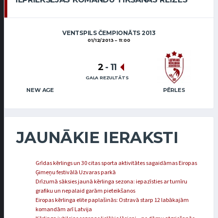
VENTSPILS ČEMPIONĀTS 2013
01/12/2013
11:00
2
-
11
GALA REZULTĀTS
NEW AGE
PĒRLES
JAUNĀKIE IERAKSTI
Grīdas kērlings un 30 citas sporta aktivitātes sagaidāmas Eiropas
Ģimeņu festivālā Uzvaras parkā
Drīzumā sāksies jaunā kērlinga sezona: iepazīsties ar turnīru
grafiku un nepalaid garām pieteikšanos
Eiropas kērlinga elite paplašinās: Ostravā starp 12 labākajām
komandām arī Latvija