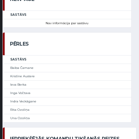
SASTĀVS
Nav informācija par sastāvu
PĒRLES
SASTĀVS
Baiba Čamane
Kristīne Austere
Ieva Berka
Inga Vočtava
Indra Veckāgane
Rita Ozoliņa
Una Ozoliņa
IEPRIEKŠĒJĀS KOMANDU TIKŠANĀS REIZES