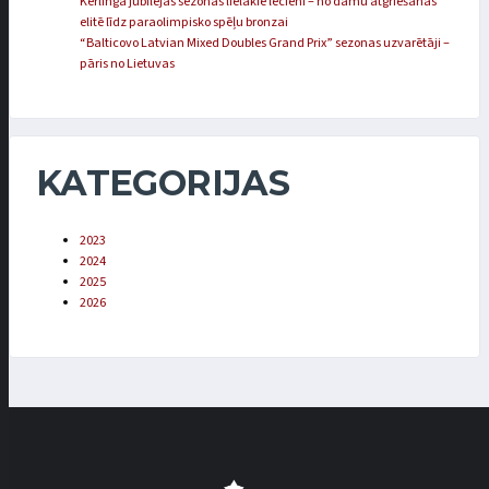
Kērlinga jubilejas sezonas lielākie lēcieni – no dāmu atgriešanās
elitē līdz paraolimpisko spēļu bronzai
“Balticovo Latvian Mixed Doubles Grand Prix” sezonas uzvarētāji –
pāris no Lietuvas
KATEGORIJAS
2023
2024
2025
2026