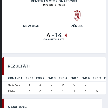
VENTSPILS ČEMPIONĀTS 2013
26/01/2014
08:30
NEW AGE
PĒRLES
4
-
14
GALA REZULTĀTS
REZULTĀTI
KOMANDA
END 1
END 2
END 3
END 4
END 5
END 6
END 7
EN
NEW AGE
1
2
0
0
0
0
1
Pērles
0
0
5
1
1
3
0
NEW AGE