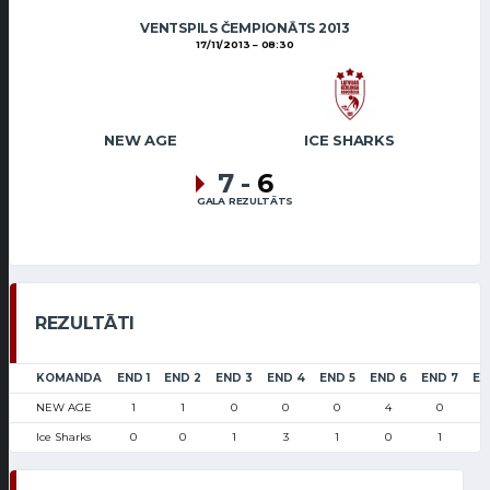
VENTSPILS ČEMPIONĀTS 2013
17/11/2013
08:30
NEW AGE
ICE SHARKS
7
-
6
GALA REZULTĀTS
REZULTĀTI
KOMANDA
END 1
END 2
END 3
END 4
END 5
END 6
END 7
EN
NEW AGE
1
1
0
0
0
4
0
Ice Sharks
0
0
1
3
1
0
1