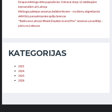
Eiropas kērlinga elite paplašinās: Ostravā starp 12 labākajām
komandām arī Latvija
Kērlinga jubilejas sezonas lielākie lēcieni – no dāmu atgriešanās
elitē līdz paraolimpisko spēļu bronzai
“Balticovo Latvian Mixed Doubles Grand Prix” sezonas uzvarētāji –
pāris no Lietuvas
KATEGORIJAS
2023
2024
2025
2026