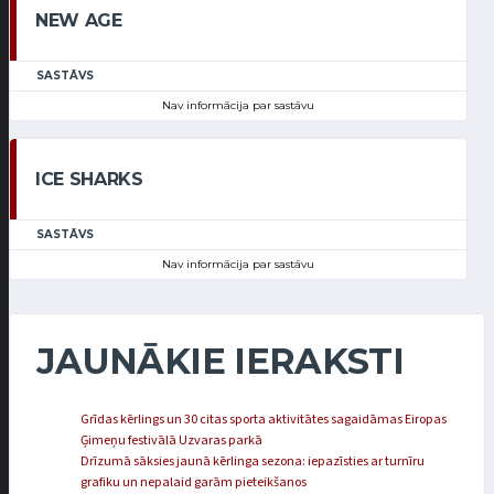
NEW AGE
SASTĀVS
Nav informācija par sastāvu
ICE SHARKS
SASTĀVS
Nav informācija par sastāvu
JAUNĀKIE IERAKSTI
Grīdas kērlings un 30 citas sporta aktivitātes sagaidāmas Eiropas
Ģimeņu festivālā Uzvaras parkā
Drīzumā sāksies jaunā kērlinga sezona: iepazīsties ar turnīru
grafiku un nepalaid garām pieteikšanos