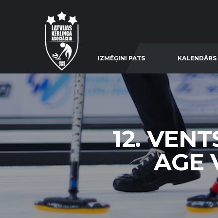
IZMĒĢINI PATS
KALENDĀRS
12. VEN
AGE V