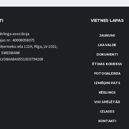
TI
VIETNES LAPAS
ērlinga asociācija
JAUNUMI
ijas nr.: 40008058075
LKA VALDE
iķernieku iela 121H, Rīga, LV-1021;
S SWEDBANK
DOKUMENTI
.: LV36HABA0551010794208
ĒTIKAS KODEKSS
FOTOGALERIJA
IZMĒĢINI PATS
KĒRLINGS
VISI SPĒLĒTĀJI
IZLASES
KONTAKTI