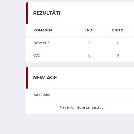
REZULTĀTI
KOMANDA
END 1
END 2
NEW AGE
2
2
CO2
0
0
NEW AGE
SASTĀVS
Nav informācija par sastāvu