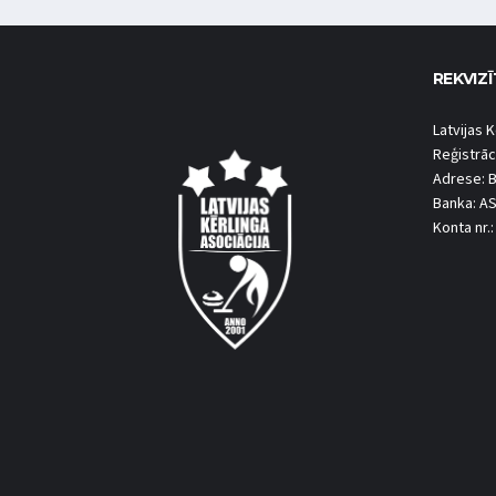
REKVIZĪ
Latvijas K
Reģistrāc
Adrese: B
Banka: A
Konta nr