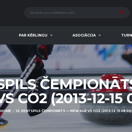
PAR KĒRLINGU
ASOCIĀCIJA
TURN
TSPILS ČEMPIONĀ
S CO2 (2013-12-15 
HOME
12. VENTSPILS ČEMPIONĀTS — NEW AGE VS CO2 (2013-12-15 08:30)