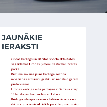
JAUNĀKIE
IERAKSTI
Grīdas kērlings un 30 citas sporta aktivitātes
sagaidāmas Eiropas Ģimeņu festivālā Uzvaras
parkā
Drīzumā sāksies jaunā kērlinga sezona:
iepazīsties ar turnīru grafiku un nepalaid garām
pieteikšanos
Eiropas kērlinga elite paplašinās: Ostravā starp
12 labākajām komandām arī Latvija
Kērlinga jubilejas sezonas lielākie lēcieni – no
dāmu atgriešanās elitē līdz paraolimpisko spēļu