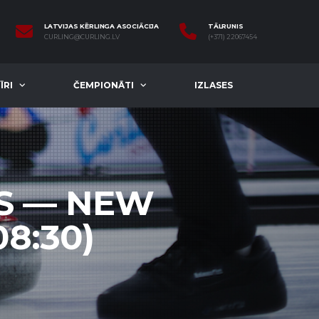
LATVIJAS KĒRLINGA ASOCIĀCIJA
TĀLRUNIS
CURLING@CURLING.LV
(+371) 22067454
ĪRI
ČEMPIONĀTI
IZLASES
TS — NEW
08:30)