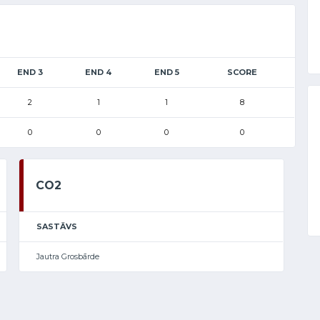
END 3
END 4
END 5
SCORE
2
1
1
8
0
0
0
0
CO2
SASTĀVS
Jautra Grosbārde