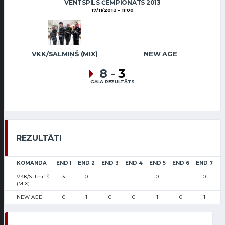
VENTSPILS ČEMPIONĀTS 2013
17/11/2013
11:00
VKK/SALMIŅŠ (MIX)
NEW AGE
8
-
3
GALA REZULTĀTS
REZULTĀTI
KOMANDA
END 1
END 2
END 3
END 4
END 5
END 6
END 7
E
VKK/Salmiņš
3
0
1
1
0
1
0
(MIX)
NEW AGE
0
1
0
0
1
0
1