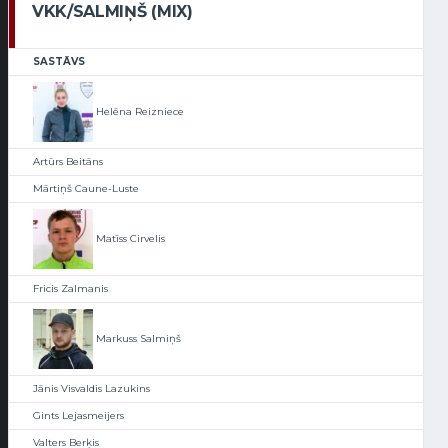
VKK/SALMIŅŠ (MIX)
SASTĀVS
Helēna Reizniece
Artūrs Beitāns
Mārtiņš Caune-Luste
Matīss Cirvelis
Fricis Zalmanis
Markuss Salmiņš
Jānis Visvaldis Lazukins
Gints Lejasmeijers
Valters Berķis