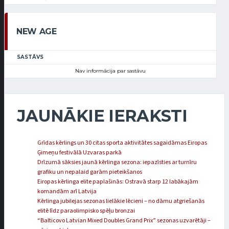
NEW AGE
SASTĀVS
Nav informācija par sastāvu
JAUNĀKIE IERAKSTI
Grīdas kērlings un 30 citas sporta aktivitātes sagaidāmas Eiropas
Ģimeņu festivālā Uzvaras parkā
Drīzumā sāksies jaunā kērlinga sezona: iepazīsties ar turnīru
grafiku un nepalaid garām pieteikšanos
Eiropas kērlinga elite paplašinās: Ostravā starp 12 labākajām
komandām arī Latvija
Kērlinga jubilejas sezonas lielākie lēcieni – no dāmu atgriešanās
elitē līdz paraolimpisko spēļu bronzai
“Balticovo Latvian Mixed Doubles Grand Prix” sezonas uzvarētāji –