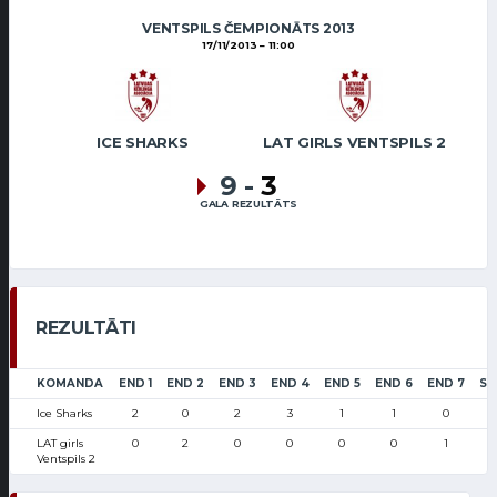
VENTSPILS ČEMPIONĀTS 2013
17/11/2013
11:00
ICE SHARKS
LAT GIRLS VENTSPILS 2
9
-
3
GALA REZULTĀTS
REZULTĀTI
KOMANDA
END 1
END 2
END 3
END 4
END 5
END 6
END 7
SC
Ice Sharks
2
0
2
3
1
1
0
LAT girls
0
2
0
0
0
0
1
Ventspils 2