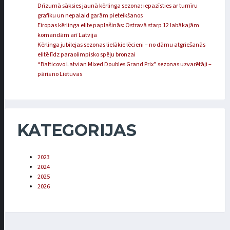
Drīzumā sāksies jaunā kērlinga sezona: iepazīsties ar turnīru
grafiku un nepalaid garām pieteikšanos
Eiropas kērlinga elite paplašinās: Ostravā starp 12 labākajām
komandām arī Latvija
Kērlinga jubilejas sezonas lielākie lēcieni – no dāmu atgriešanās
elitē līdz paraolimpisko spēļu bronzai
“Balticovo Latvian Mixed Doubles Grand Prix” sezonas uzvarētāji –
pāris no Lietuvas
KATEGORIJAS
2023
2024
2025
2026