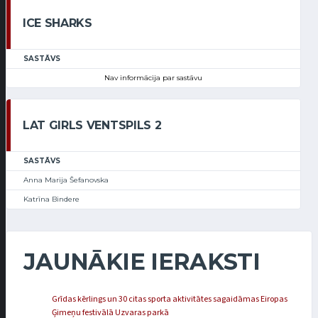
ICE SHARKS
SASTĀVS
Nav informācija par sastāvu
LAT GIRLS VENTSPILS 2
SASTĀVS
Anna Marija Šefanovska
Katrīna Bindere
JAUNĀKIE IERAKSTI
Grīdas kērlings un 30 citas sporta aktivitātes sagaidāmas Eiropas
Ģimeņu festivālā Uzvaras parkā