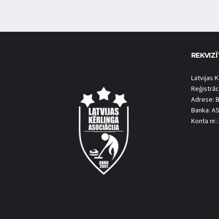
REKVIZĪ
Latvijas K
Reģistrāc
Adrese: B
Banka: A
Konta nr