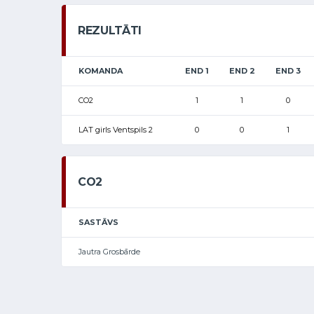
REZULTĀTI
KOMANDA
END 1
END 2
END 3
CO2
1
1
0
LAT girls Ventspils 2
0
0
1
CO2
SASTĀVS
Jautra Grosbārde