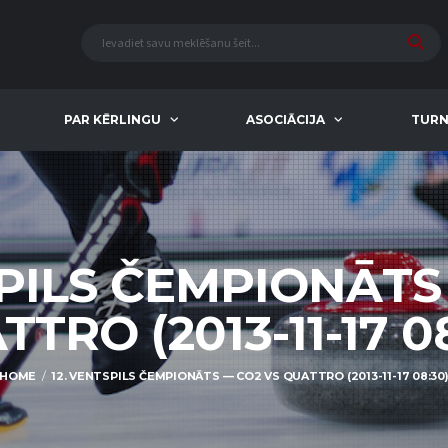
PAR KĒRLINGU
ASOCIĀCIJA
TURN
SPILS ČEMPIONĀTS
TRO (2013-11-17 0
HOME
12. VENTSPILS ČEMPIONĀTS — CO2 VS QUATTRO (2013-11-17 08:30