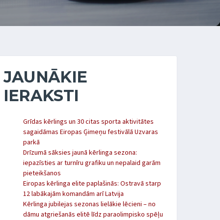
JAUNĀKIE
IERAKSTI
Grīdas kērlings un 30 citas sporta aktivitātes
sagaidāmas Eiropas Ģimeņu festivālā Uzvaras
parkā
Drīzumā sāksies jaunā kērlinga sezona:
iepazīsties ar turnīru grafiku un nepalaid garām
pieteikšanos
Eiropas kērlinga elite paplašinās: Ostravā starp
12 labākajām komandām arī Latvija
Kērlinga jubilejas sezonas lielākie lēcieni – no
dāmu atgriešanās elitē līdz paraolimpisko spēļu