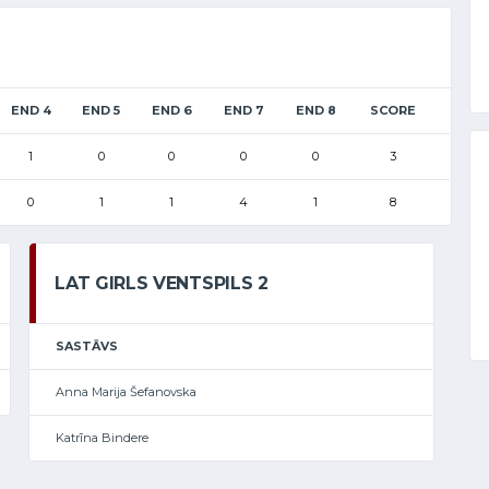
END 4
END 5
END 6
END 7
END 8
SCORE
1
0
0
0
0
3
0
1
1
4
1
8
LAT GIRLS VENTSPILS 2
SASTĀVS
Anna Marija Šefanovska
Katrīna Bindere