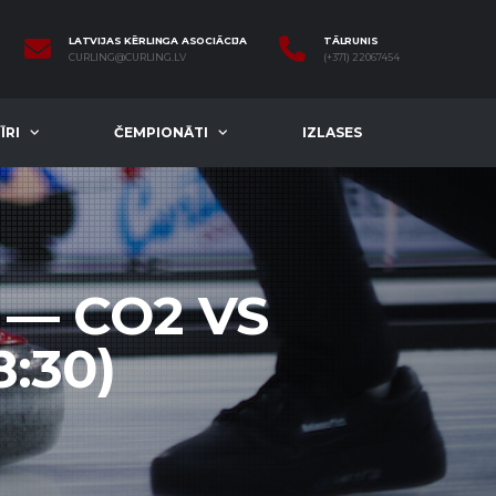
LATVIJAS KĒRLINGA ASOCIĀCIJA
TĀLRUNIS
CURLING@CURLING.LV
(+371) 22067454
ĪRI
ČEMPIONĀTI
IZLASES
 — CO2 VS
8:30)
)