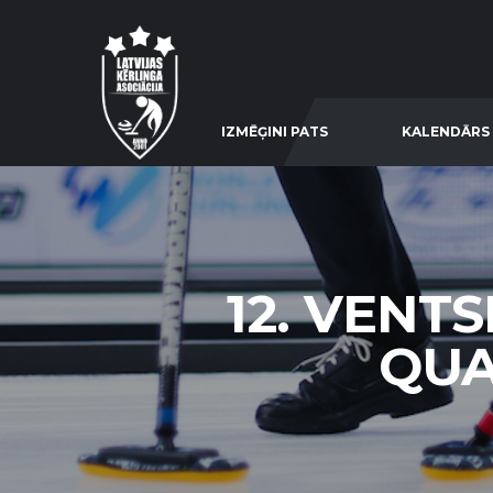
IZMĒĢINI PATS
KALENDĀRS
12. VENT
QUAT