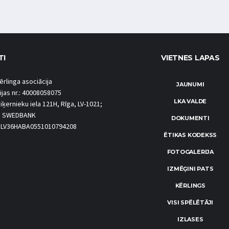
TI
VIETNES LAPAS
ērlinga asociācija
JAUNUMI
ijas nr.: 40008058075
LKA VALDE
iķernieku iela 121H, Rīga, LV-1021;
S SWEDBANK
DOKUMENTI
.: LV36HABA0551010794208
ĒTIKAS KODEKSS
FOTOGALERIJA
IZMĒĢINI PATS
KĒRLINGS
VISI SPĒLĒTĀJI
IZLASES