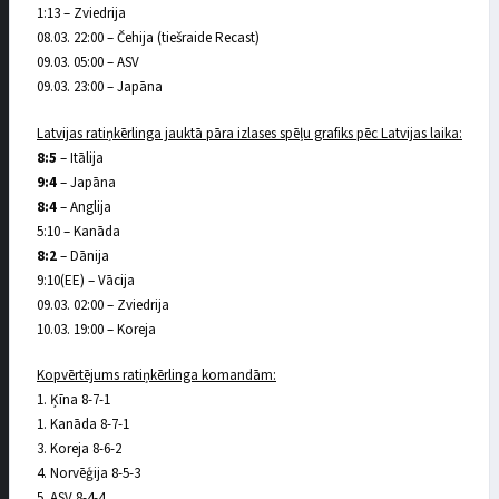
1:13 – Zviedrija
08.03. 22:00 – Čehija (tiešraide Recast)
09.03. 05:00 – ASV
09.03. 23:00 – Japāna
Latvijas ratiņkērlinga jauktā pāra izlases spēļu grafiks pēc Latvijas laika:
8:5
– Itālija
9:4
– Japāna
8:4
– Anglija
5:10 – Kanāda
8:2
– Dānija
9:10(EE) – Vācija
09.03. 02:00 – Zviedrija
10.03. 19:00 – Koreja
Kopvērtējums ratiņkērlinga komandām:
1. Ķīna 8-7-1
1. Kanāda 8-7-1
3. Koreja 8-6-2
4. Norvēģija 8-5-3
5. ASV 8-4-4