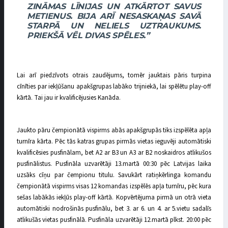
ZINĀMAS LĪNIJAS UN ATKĀRTOT SAVUS
METIENUS. BIJA ARĪ NESASKAŅAS SAVĀ
STARPĀ UN NELIELS UZTRAUKUMS.
PRIEKŠĀ VĒL DIVAS SPĒLES.”
Lai arī piedzīvots otrais zaudējums, tomēr jauktais pāris turpina
cīnīties par iekļūšanu apakšgrupas labāko trijniekā, lai spēlētu play-off
kārtā. Tai jau ir kvalificējusies Kanāda.
Jaukto pāru čempionātā vispirms abās apakšgrupās tiks izspēlēta apļa
turnīra kārta. Pēc tās katras grupas pirmās vietas ieguvēji automātiski
kvalificēsies pusfinālam, bet A2 ar B3 un A3 ar B2 noskaidros atlikušos
pusfinālistus. Pusfināla uzvarētāji 13.martā 00:30 pēc Latvijas laika
uzsāks cīņu par čempionu titulu. Savukārt ratiņkērlinga komandu
čempionātā vispirms visas 12 komandas izspēlēs apļa turnīru, pēc kura
sešas labākās iekļūs play-off kārtā. Kopvērtējuma pirmā un otrā vieta
automātiski nodrošinās pusfinālu, bet 3. ar 6. un 4. ar 5.vietu sadalīs
atlikušās vietas pusfinālā. Pusfināla uzvarētāji 12.martā plkst. 20:00 pēc