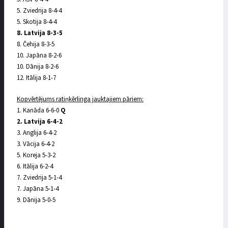
5. Zviedrija 8-4-4
5. Skotija 8-4-4
8. Latvija 8-3-5
8. Čehija 8-3-5
10. Japāna 8-2-6
10. Dānija 8-2-6
12. Itālija 8-1-7
Kopvērtējums ratiņkērlinga jauktajiem pāriem:
1. Kanāda 6-6-0
Q
2. Latvija 6-4-2
3. Anglija 6-4-2
3. Vācija 6-4-2
5. Koreja 5-3-2
6. Itālija 6-2-4
7. Zviedrija 5-1-4
7. Japāna 5-1-4
9. Dānija 5-0-5