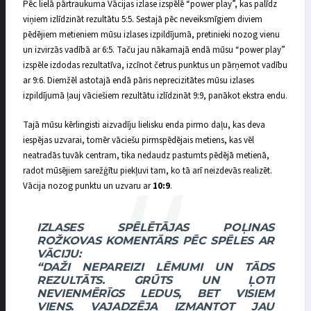
Pēc lielā pārtraukuma Vācijas izlase izspēlē “power play”, kas palīdz
viņiem izlīdzināt rezultātu 5:5. Sestajā pēc neveiksmīgiem diviem
pēdējiem metieniem mūsu izlases izpildījumā, pretinieki nozog vienu
un izvirzās vadībā ar 6:5. Taču jau nākamajā endā mūsu “power play”
izspēle izdodas rezultatīva, izcīnot četrus punktus un pārņemot vadību
ar 9:6. Diemžēl astotajā endā pāris neprecizitātes mūsu izlases
izpildījumā ļauj vāciešiem rezultātu izlīdzināt 9:9, panākot ekstra endu.
Tajā mūsu kērlingisti aizvadīju lielisku enda pirmo daļu, kas deva
iespējas uzvarai, tomēr vāciešu pirmspēdējais metiens, kas vēl
neatradās tuvāk centram, tika nedaudz pastumts pēdējā metienā,
radot mūsējiem sarežģītu piekļuvi tam, ko tā arī neizdevās realizēt.
Vācija nozog punktu un uzvaru ar
10:9
.
IZLASES SPĒLĒTĀJAS POĻINAS
ROŽKOVAS KOMENTĀRS PĒC SPĒLES AR
VĀCIJU:
“DAŽI NEPAREIZI LĒMUMI UN TĀDS
REZULTĀTS. GRŪTS UN ĻOTI
NEVIENMĒRĪGS LEDUS, BET VISIEM
VIENS. VAJADZĒJA IZMANTOT JAU