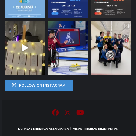
FOLLOW ON INSTAGRAM
LATVIJAS KĒRLINGA ASSOCIĀJICA | VISAS TIESĪBAS REZERVĒTAS