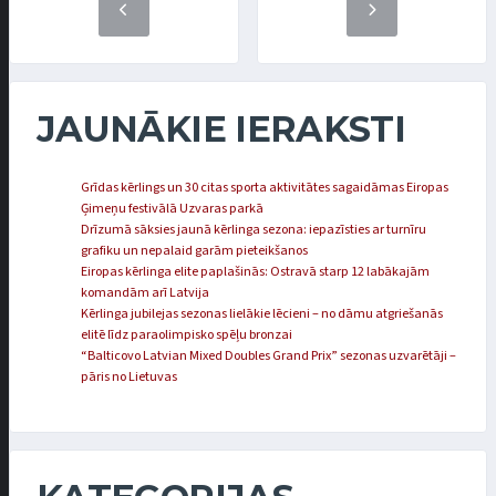
JAUNĀKIE IERAKSTI
Grīdas kērlings un 30 citas sporta aktivitātes sagaidāmas Eiropas
Ģimeņu festivālā Uzvaras parkā
Drīzumā sāksies jaunā kērlinga sezona: iepazīsties ar turnīru
grafiku un nepalaid garām pieteikšanos
Eiropas kērlinga elite paplašinās: Ostravā starp 12 labākajām
komandām arī Latvija
Kērlinga jubilejas sezonas lielākie lēcieni – no dāmu atgriešanās
elitē līdz paraolimpisko spēļu bronzai
“Balticovo Latvian Mixed Doubles Grand Prix” sezonas uzvarētāji –
pāris no Lietuvas