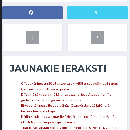
JAUNĀKIE IERAKSTI
Grīdas kērlings un 30 citas sporta aktivitātes sagaidāmas Eiropas
Ģimeņu festivālā Uzvaras parkā
Drīzumā sāksies jaunā kērlinga sezona: iepazīsties ar turnīru
grafiku un nepalaid garām pieteikšanos
Eiropas kērlinga elite paplašinās: Ostravā starp 12 labākajām
komandām arī Latvija
Kērlinga jubilejas sezonas lielākie lēcieni – no dāmu atgriešanās
elitē līdz paraolimpisko spēļu bronzai
“Balticovo Latvian Mixed Doubles Grand Prix” sezonas uzvarētāji –