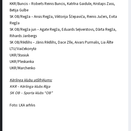
KKR/Buncis – Roberts Reinis Buncis, Katrīna Gaidule, Kristaps Zass,
Betija Gulbe
SK OB/Regža – Ansis Regža, Viktorija Ščepaviča, Reinis Jučers, Evita
Regža
SK OB/Regža jun – Agate Regža, Eduards Seļiverstovs, Dārta Regža,
Rihards Janbergs
SK OB/Rēdlihs – Jānis Rēdlihs, Dace Zīle, Aivars Purmalis, Lia Ālīte
LTU/Vaičekonytė
UKR/Stasiuk
UKR/Pleskanka
UKR/Marchenko
Kērlinga klubu atšifrējums:
KKR – Kērlinga klubs Rīga
SK OB – Sporta klubs “OB”
Foto: LKA arhīvs