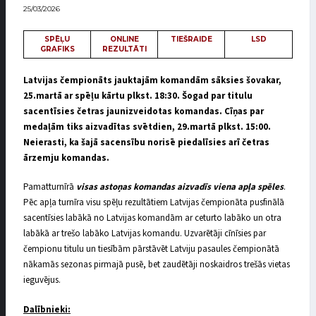
25/03/2026
SPĒĻU
ONLINE
TIEŠRAIDE
LSD
GRAFIKS
REZULTĀTI
Latvijas čempionāts jauktajām komandām sāksies šovakar,
25.martā ar spēļu kārtu plkst. 18:30. Šogad par titulu
sacentīsies četras jaunizveidotas komandas. Cīņas par
medaļām tiks aizvadītas svētdien, 29.martā plkst. 15:00.
Neierasti, ka šajā sacensību norisē piedalīsies arī četras
ārzemju komandas.
Pamatturnīrā
visas astoņas komandas aizvadīs viena apļa spēles
.
Pēc apļa turnīra visu spēļu rezultātiem Latvijas čempionāta pusfinālā
sacentīsies labākā no Latvijas komandām ar ceturto labāko un otra
labākā ar trešo labāko Latvijas komandu. Uzvarētāji cīnīsies par
čempionu titulu un tiesībām pārstāvēt Latviju pasaules čempionātā
nākamās sezonas pirmajā pusē, bet zaudētāji noskaidros trešās vietas
ieguvējus.
Dalībnieki: