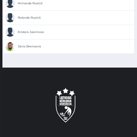
Armands Rusiņš
Rolands Rusiņš
Kristers Jakimovs
Jānis Bremanis