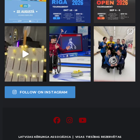
FOLLOW ON INSTAGRAM
LATVIJAS KĒRLINGA ASSOCIĀJICA | VISAS TIESĪBAS REZERVĒTAS