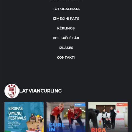
FOTOGALERIJA
IZMĒĢINI PATS
KĒRLINGS
VISI SPĒLĒTĀJI
IZLASES
KONTAKTI
LATVIANCURLING