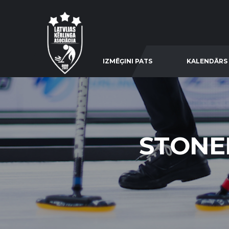
IZMĒĢINI PATS
KALENDĀRS
STONEF