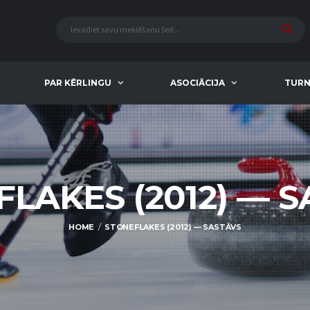
PAR KĒRLINGU
ASOCIĀCIJA
TURN
LAKES (2012) — 
HOME
STONEFLAKES (2012) — SASTĀVS