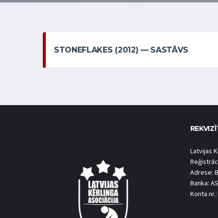
STONEFLAKES (2012) — SASTĀVS
REKVIZĪ
Latvijas K
Reģistrāc
Adrese: B
Banka: A
Konta nr