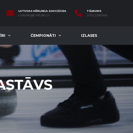
LATVIJAS KĒRLINGA ASOCIĀCIJA
TĀLRUNIS
CURLING@CURLING.LV
(+371) 22067454
ĪRI
ČEMPIONĀTI
IZLASES
SASTĀVS