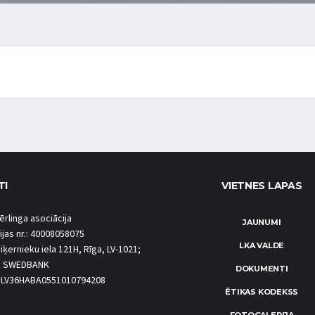
TI
VIETNES LAPAS
ērlinga asociācija
JAUNUMI
ijas nr.: 40008058075
LKA VALDE
iķernieku iela 121H, Rīga, LV-1021;
S SWEDBANK
DOKUMENTI
.: LV36HABA0551010794208
ĒTIKAS KODEKSS