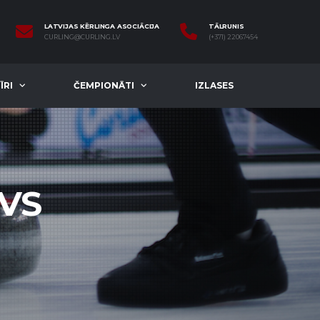
LATVIJAS KĒRLINGA ASOCIĀCIJA
TĀLRUNIS
CURLING@CURLING.LV
(+371) 22067454
ĪRI
ČEMPIONĀTI
IZLASES
ĀVS