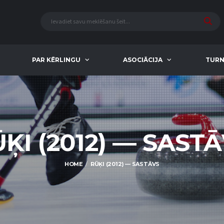
PAR KĒRLINGU
ASOCIĀCIJA
TURN
ĶI (2012) — SAST
HOME
RŪĶI (2012) — SASTĀVS