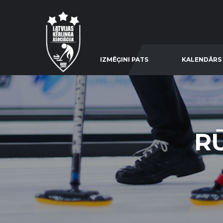
IZMĒĢINI PATS
KALENDĀRS
RŪ