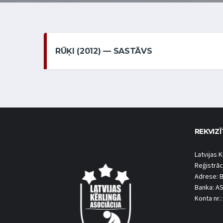
RŪĶI (2012) — SASTĀVS
REKVIZĪ
Latvijas K
Reģistrāc
Adrese: B
Banka: A
Konta nr