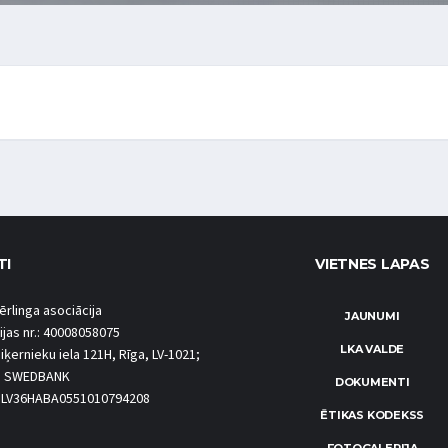
TI
VIETNES LAPAS
ērlinga asociācija
JAUNUMI
ijas nr.: 40008058075
LKA VALDE
iķernieku iela 121H, Rīga, LV-1021;
S SWEDBANK
DOKUMENTI
.: LV36HABA0551010794208
ĒTIKAS KODEKSS