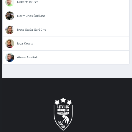
Roberts Krusts
Normunds Šaršūns
Iveta Staša-Šaršūne
Ieva Krusta
Aivars Avotiņš