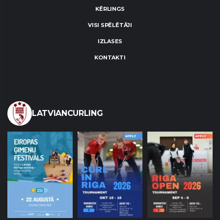
KĒRLINGS
VISI SPĒLĒTĀJI
IZLASES
KONTAKTI
LATVIANCURLING