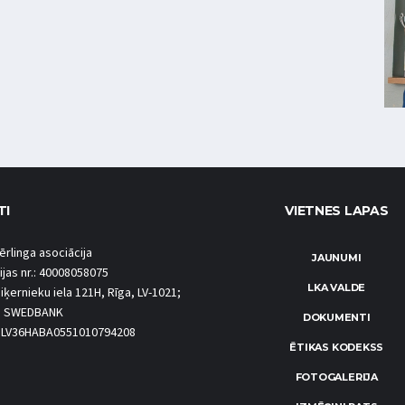
TI
VIETNES LAPAS
ērlinga asociācija
JAUNUMI
ijas nr.: 40008058075
LKA VALDE
iķernieku iela 121H, Rīga, LV-1021;
S SWEDBANK
DOKUMENTI
.: LV36HABA0551010794208
ĒTIKAS KODEKSS
FOTOGALERIJA