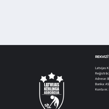
REKVIZĪ
Latvijas K
Reģistrāc
Adrese: B
Banka: A
Konta nr