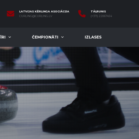
LATVIJAS KĒRLINGA ASOCIĀCIJA
TĀLRUNIS
CURLING@CURLING.LV
(+371) 22067454
ĪRI
ČEMPIONĀTI
IZLASES