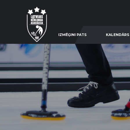
IZMĒĢINI PATS
KALENDĀRS