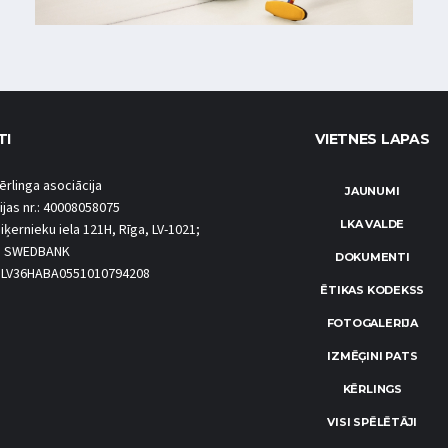
TI
VIETNES LAPAS
ērlinga asociācija
JAUNUMI
ijas nr.: 40008058075
LKA VALDE
iķernieku iela 121H, Rīga, LV-1021;
S SWEDBANK
DOKUMENTI
.: LV36HABA0551010794208
ĒTIKAS KODEKSS
FOTOGALERIJA
IZMĒĢINI PATS
KĒRLINGS
VISI SPĒLĒTĀJI