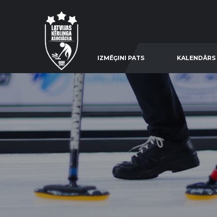
IZMĒĢINI PATS
KALENDĀRS