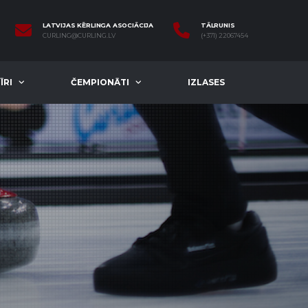
LATVIJAS KĒRLINGA ASOCIĀCIJA
TĀLRUNIS
CURLING@CURLING.LV
(+371) 22067454
ĪRI
ČEMPIONĀTI
IZLASES