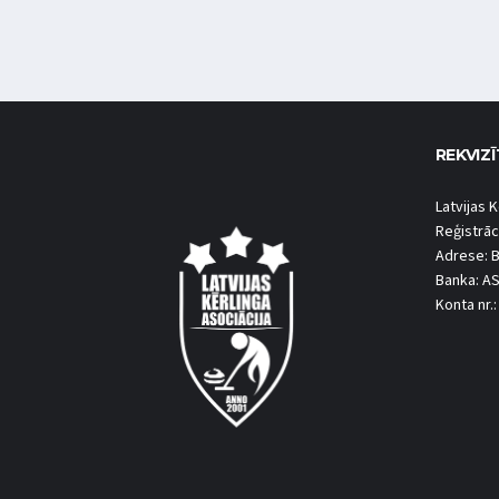
REKVIZĪ
Latvijas K
Reģistrāc
Adrese: B
Banka: A
Konta nr