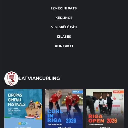
IZMĒĢINI PATS
KĒRLINGS
VISI SPĒLĒTĀJI
IZLASES
KONTAKTI
LATVIANCURLING