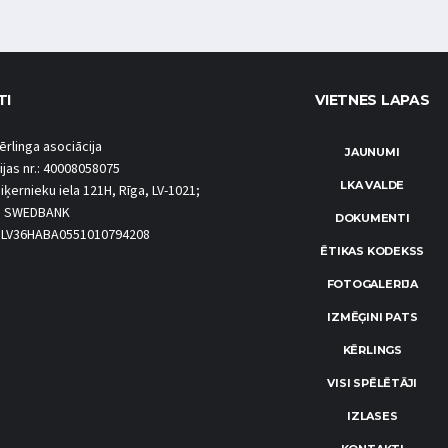
TI
VIETNES LAPAS
ērlinga asociācija
JAUNUMI
ijas nr.: 40008058075
LKA VALDE
iķernieku iela 121H, Rīga, LV-1021;
S SWEDBANK
DOKUMENTI
.: LV36HABA0551010794208
ĒTIKAS KODEKSS
FOTOGALERIJA
IZMĒĢINI PATS
KĒRLINGS
VISI SPĒLĒTĀJI
IZLASES