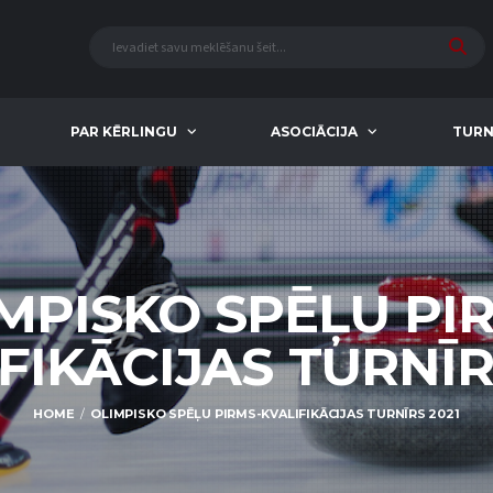
PAR KĒRLINGU
ASOCIĀCIJA
TURN
MPISKO SPĒĻU PI
FIKĀCIJAS TURNĪR
HOME
OLIMPISKO SPĒĻU PIRMS-KVALIFIKĀCIJAS TURNĪRS 2021