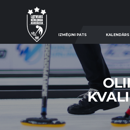
IZMĒĢINI PATS
KALENDĀRS
OLI
KVALI