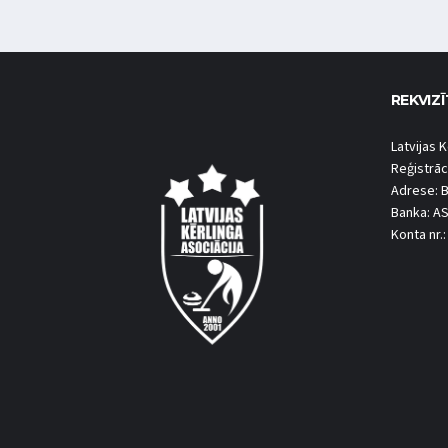
REKVIZĪ
Latvijas K
Reģistrāc
Adrese: B
Banka: A
Konta nr