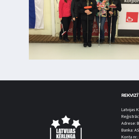
REKVIZĪ
Latvijas K
Reģistrāc
Adrese: B
Banka: A
Konta nr