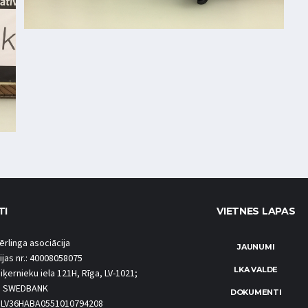
TI
VIETNES LAPAS
ērlinga asociācija
JAUNUMI
ijas nr.: 40008058075
LKA VALDE
iķernieku iela 121H, Rīga, LV-1021;
S SWEDBANK
DOKUMENTI
.: LV36HABA0551010794208