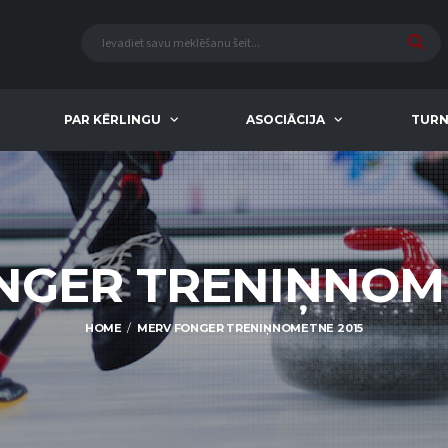
PAR KĒRLINGU
ASOCIĀCIJA
TURN
NGER TRENIŅNOME
HOME
MERV FONGER TRENIŅNOMETNE 2015