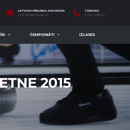
LATVIJAS KĒRLINGA ASOCIĀCIJA
TĀLRUNIS
CURLING@CURLING.LV
(+371) 22067454
ĪRI
ČEMPIONĀTI
IZLASES
TNE 2015