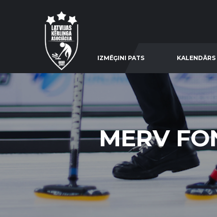
IZMĒĢINI PATS
KALENDĀRS
MERV FO