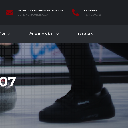
LATVIJAS KĒRLINGA ASOCIĀCIJA
TĀLRUNIS
CURLING@CURLING.LV
(+371) 22067454
ĪRI
ČEMPIONĀTI
IZLASES
07