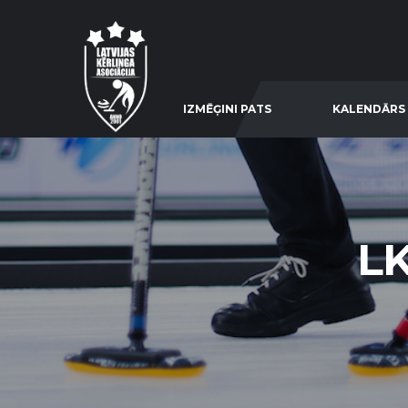
IZMĒĢINI PATS
KALENDĀRS
L