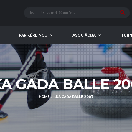
PAR KĒRLINGU
ASOCIĀCIJA
TURN
KA GADA BALLE 20
HOME
LKA GADA BALLE 2007