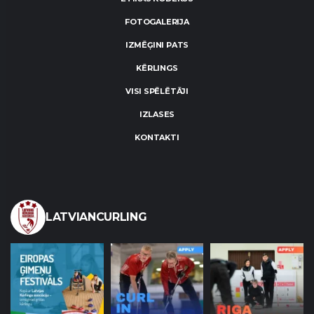
FOTOGALERIJA
IZMĒĢINI PATS
KĒRLINGS
VISI SPĒLĒTĀJI
IZLASES
KONTAKTI
LATVIANCURLING