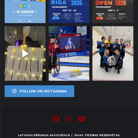
FOLLOW ON INSTAGRAM
LATVIJAS KĒRLINGA ASSOCIĀJICA | VISAS TIESĪBAS REZERVĒTAS