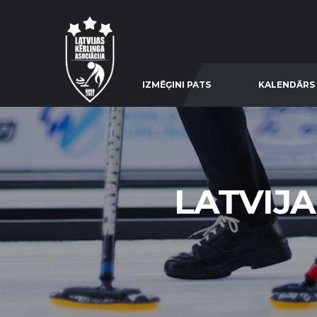
IZMĒĢINI PATS
KALENDĀRS
LATVIJ