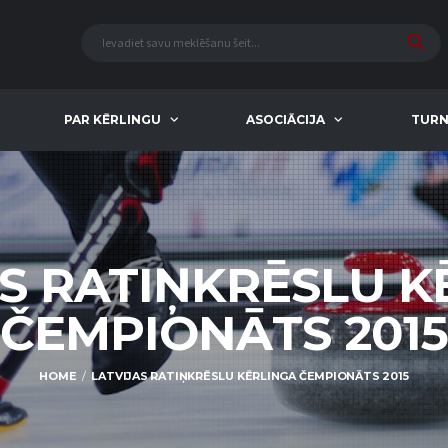
PAR KĒRLINGU
ASOCIĀCIJA
TURN
AS RATIŅKRĒSLU K
ČEMPIONĀTS 201
HOME
LATVIJAS RATIŅKRĒSLU KĒRLINGA ČEMPIONĀTS 2015