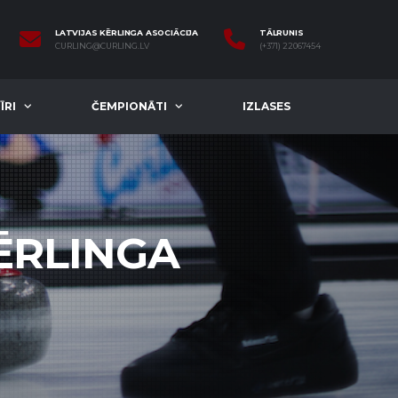
LATVIJAS KĒRLINGA ASOCIĀCIJA
TĀLRUNIS
CURLING@CURLING.LV
(+371) 22067454
ĪRI
ČEMPIONĀTI
IZLASES
ĒRLINGA
5