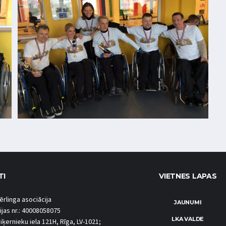
TI
VIETNES LAPAS
ērlinga asociācija
JAUNUMI
ijas nr.: 40008058075
LKA VALDE
iķernieku iela 121H, Rīga, LV-1021;