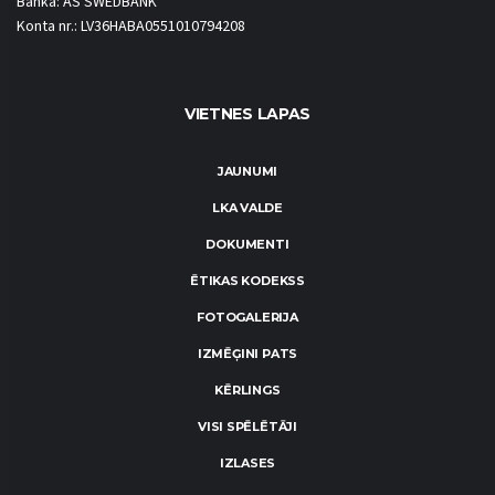
Banka: AS SWEDBANK
Konta nr.: LV36HABA0551010794208
VIETNES LAPAS
JAUNUMI
LKA VALDE
DOKUMENTI
ĒTIKAS KODEKSS
FOTOGALERIJA
IZMĒĢINI PATS
KĒRLINGS
VISI SPĒLĒTĀJI
IZLASES