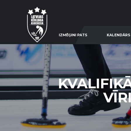
IZMĒĢINI PATS
KALENDĀRS
KVALIFIK
VĪR