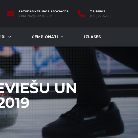
LATVIJAS KĒRLINGA ASOCIĀCIJA
TĀLRUNIS
CURLING@CURLING.LV
(+371) 22067454
ĪRI
ČEMPIONĀTI
IZLASES
EVIEŠU UN
2019