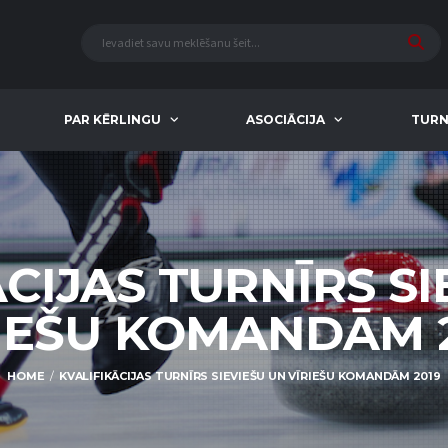
PAR KĒRLINGU
ASOCIĀCIJA
TURN
ĀCIJAS TURNĪRS SI
IEŠU KOMANDĀM 
HOME
KVALIFIKĀCIJAS TURNĪRS SIEVIEŠU UN VĪRIEŠU KOMANDĀM 2019