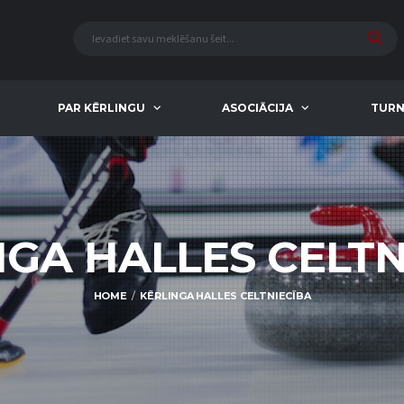
PAR KĒRLINGU
ASOCIĀCIJA
TURN
NGA HALLES CELTN
HOME
KĒRLINGA HALLES CELTNIECĪBA