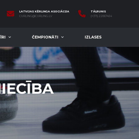
LATVIJAS KĒRLINGA ASOCIĀCIJA
TĀLRUNIS
CURLING@CURLING.LV
(+371) 22067454
ĪRI
ČEMPIONĀTI
IZLASES
IECĪBA