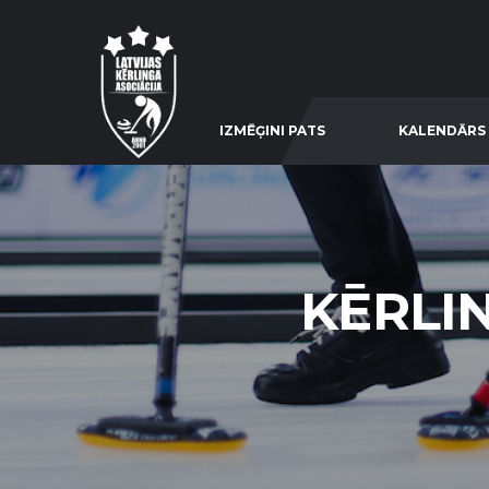
IZMĒĢINI PATS
KALENDĀRS
KĒRLI