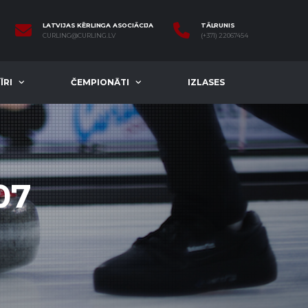
LATVIJAS KĒRLINGA ASOCIĀCIJA
TĀLRUNIS
CURLING@CURLING.LV
(+371) 22067454
ĪRI
ČEMPIONĀTI
IZLASES
07