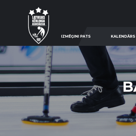
IZMĒĢINI PATS
KALENDĀRS
B