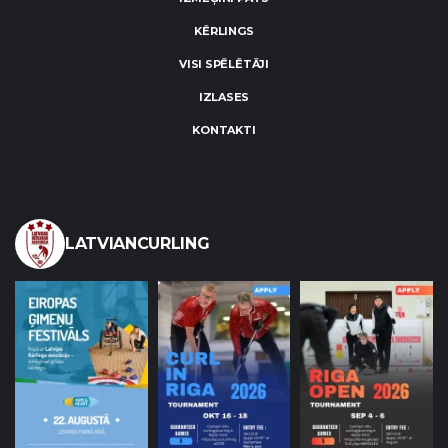
KĒRLINGS
VISI SPĒLĒTĀJI
IZLASES
KONTAKTI
LATVIANCURLING