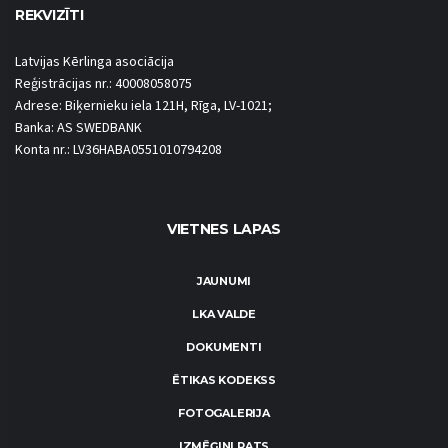
REKVIZĪTI
Latvijas Kērlinga asociācija
Reģistrācijas nr.: 40008058075
Adrese: Biķernieku iela 121H, Rīga, LV-1021;
Banka: AS SWEDBANK
Konta nr.: LV36HABA0551010794208
VIETNES LAPAS
JAUNUMI
LKA VALDE
DOKUMENTI
ĒTIKAS KODEKSS
FOTOGALERIJA
IZMĒĢINI PATS